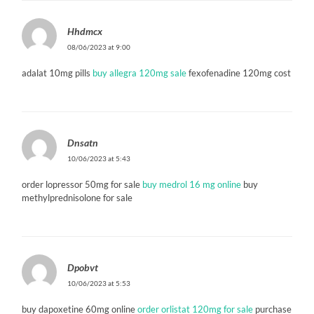
Hhdmcx
08/06/2023 at 9:00
adalat 10mg pills
buy allegra 120mg sale
fexofenadine 120mg cost
Dnsatn
10/06/2023 at 5:43
order lopressor 50mg for sale
buy medrol 16 mg online
buy
methylprednisolone for sale
Dpobvt
10/06/2023 at 5:53
buy dapoxetine 60mg online
order orlistat 120mg for sale
purchase