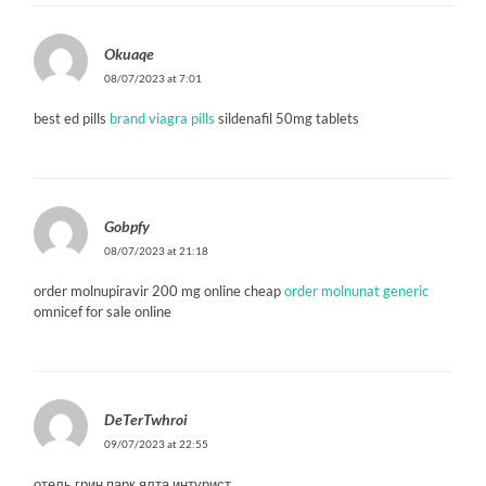
Okuaqe
08/07/2023 at 7:01
best ed pills
brand viagra pills
sildenafil 50mg tablets
Gobpfy
08/07/2023 at 21:18
order molnupiravir 200 mg online cheap
order molnunat generic
omnicef for sale online
DeTerTwhroi
09/07/2023 at 22:55
отель грин парк ялта интурист