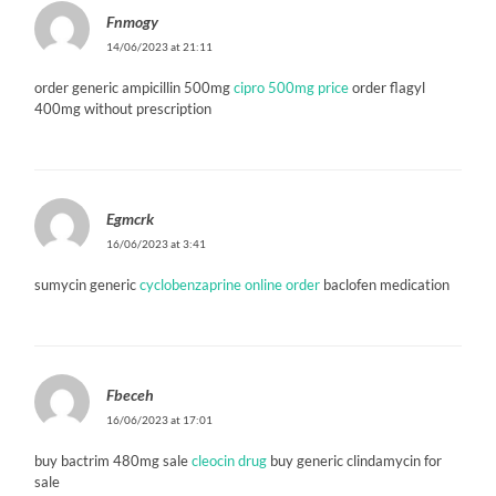
Fnmogy
14/06/2023 at 21:11
order generic ampicillin 500mg
cipro 500mg price
order flagyl
400mg without prescription
Egmcrk
16/06/2023 at 3:41
sumycin generic
cyclobenzaprine online order
baclofen medication
Fbeceh
16/06/2023 at 17:01
buy bactrim 480mg sale
cleocin drug
buy generic clindamycin for
sale