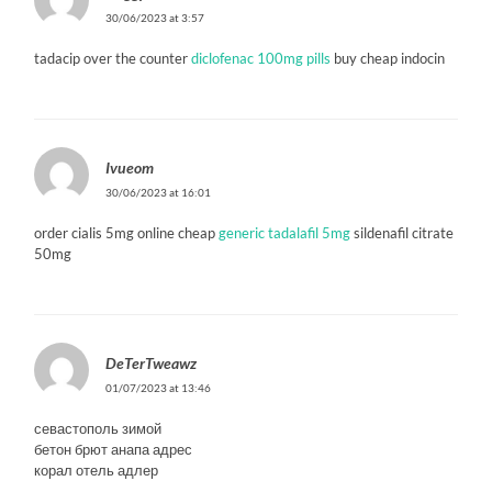
30/06/2023 at 3:57
tadacip over the counter
diclofenac 100mg pills
buy cheap indocin
Ivueom
30/06/2023 at 16:01
order cialis 5mg online cheap
generic tadalafil 5mg
sildenafil citrate
50mg
DeTerTweawz
01/07/2023 at 13:46
севастополь зимой
бетон брют анапа адрес
корал отель адлер