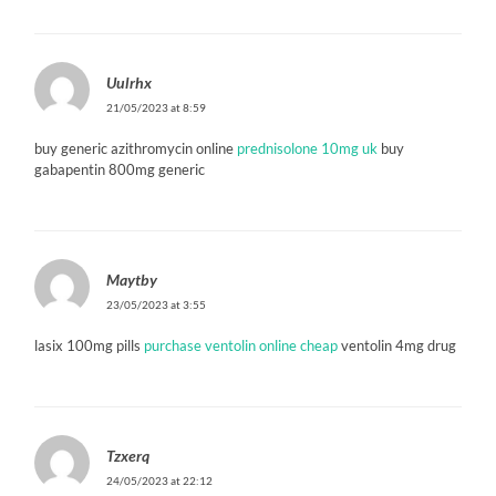
Uulrhx
21/05/2023 at 8:59
buy generic azithromycin online
prednisolone 10mg uk
buy
gabapentin 800mg generic
Maytby
23/05/2023 at 3:55
lasix 100mg pills
purchase ventolin online cheap
ventolin 4mg drug
Tzxerq
24/05/2023 at 22:12