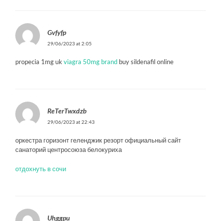
Gvfyfp
29/06/2023 at 2:05
propecia 1mg uk
viagra 50mg brand
buy sildenafil online
ReTerTwxdzb
29/06/2023 at 22:43
оркестра горизонт геленджик резорт официальный сайт
санаторий центросоюза белокуриха
отдохнуть в сочи
Uhggpu