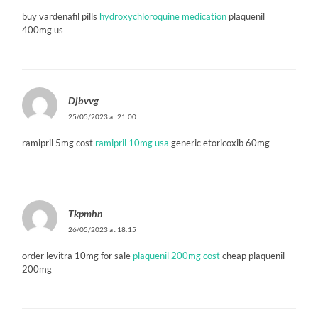
buy vardenafil pills
hydroxychloroquine medication
plaquenil
400mg us
Djbvvg
25/05/2023 at 21:00
ramipril 5mg cost
ramipril 10mg usa
generic etoricoxib 60mg
Tkpmhn
26/05/2023 at 18:15
order levitra 10mg for sale
plaquenil 200mg cost
cheap plaquenil
200mg