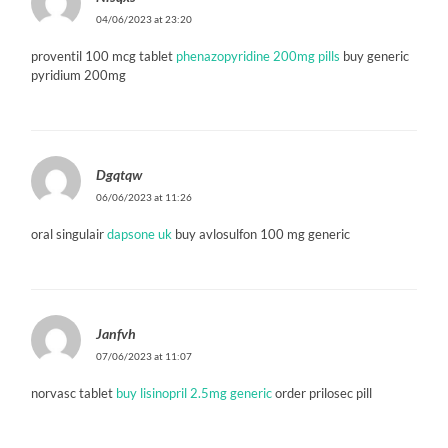
04/06/2023 at 23:20
proventil 100 mcg tablet
phenazopyridine 200mg pills
buy generic
pyridium 200mg
Dgqtqw
06/06/2023 at 11:26
oral singulair
dapsone uk
buy avlosulfon 100 mg generic
Janfvh
07/06/2023 at 11:07
norvasc tablet
buy lisinopril 2.5mg generic
order prilosec pill