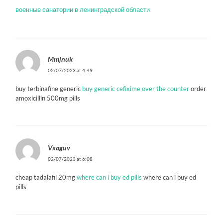
военные санатории в ленинградской области
Mmjnuk
02/07/2023 at 4:49
buy terbinafine generic
buy generic cefixime over the counter
order
amoxicillin 500mg pills
Vxaguv
02/07/2023 at 6:08
cheap tadalafil 20mg
where can i buy ed pills
where can i buy ed
pills