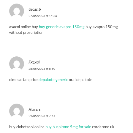
Uioznb
27/05/2023 at 14:36
asacol online buy
buy generic avapro 150mg
buy avapro 150mg
without prescription
Fxcxai
28/05/2023 at 8:50
olmesartan price
depakote generic
oral depakote
Hagsrs
29/05/2023 at 7:44
buy clobetasol online
buy buspirone 5mg for sale
cordarone uk