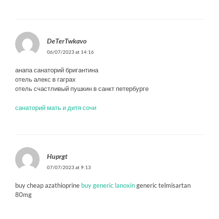
DeTerTwkavo
06/07/2023 at 14:16
анапа санаторий бригантина
отель алекс в гаграх
отель счастливый пушкин в санкт петербурге
санаторий мать и дитя сочи
Huprgt
07/07/2023 at 9:13
buy cheap azathioprine
buy generic lanoxin
generic telmisartan
80mg