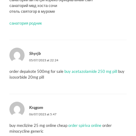
санаторий мвд хоста сочи
отель святогор в муроме
санатория родник
Shyrjb
05/07/2023 at 22:24
order depakote 500mg for sale
buy acetazolamide 250 mg pill
buy
isosorbide 20mg pill
Krqgom
06/07/2023 at 5:47
buy meclizine 25 mg online cheap
order spiriva online
order
minocycline generic