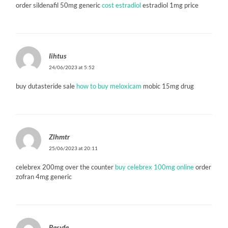
order sildenafil 50mg generic
cost estradiol
estradiol 1mg price
Iihtus
24/06/2023 at 5:52
buy dutasteride sale
how to buy meloxicam
mobic 15mg drug
Zlhmtr
25/06/2023 at 20:11
celebrex 200mg over the counter
buy celebrex 100mg online
order
zofran 4mg generic
Basyfa