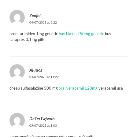
Zeofoi
04/07/2023 at 6:22
order arimidex 1mg generic
buy biaxin 250mg generic
buy
catapres 0.1mg pills
Ajuuoz
04/07/2023 at 11:22
cheap sulfasalazine 500 mg
oral verapamil 120mg
verapamil usa
DeTerTwjwuh
05/07/2023 at 8:03
санаторий ай петри кореиз официальный сайт