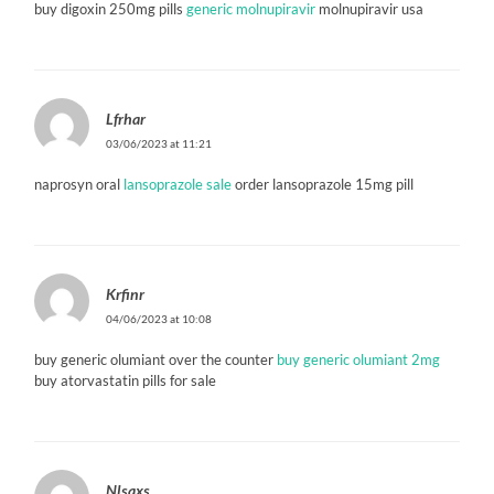
buy digoxin 250mg pills
generic molnupiravir
molnupiravir usa
Lfrhar
03/06/2023 at 11:21
naprosyn oral
lansoprazole sale
order lansoprazole 15mg pill
Krfinr
04/06/2023 at 10:08
buy generic olumiant over the counter
buy generic olumiant 2mg
buy atorvastatin pills for sale
Nlsqxs