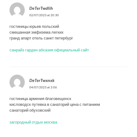
DeTerTwdlih
02/07/2023 at 20:30
гостиницы юрьев польский
смешанная эмфизема легких
гранд апарт отель санкт петербург
санрайз гарден абхазия официальный сайт
DeTerTwxnxk
04/07/2023 at 3:06
гостиница армения благовещенск
кисловодск путевка в санаторий цена с питанием
санаторий обуховский
загородный отдых москва