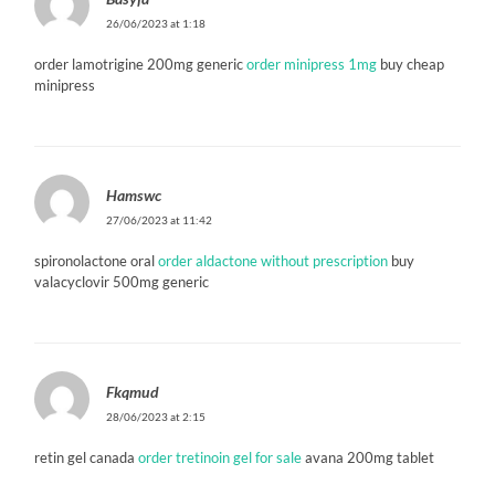
26/06/2023 at 1:18
order lamotrigine 200mg generic
order minipress 1mg
buy cheap
minipress
Hamswc
27/06/2023 at 11:42
spironolactone oral
order aldactone without prescription
buy
valacyclovir 500mg generic
Fkqmud
28/06/2023 at 2:15
retin gel canada
order tretinoin gel for sale
avana 200mg tablet