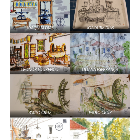
JOAQUIM DIAS
JOAQUIM DIAS
LEONOR LOURENÇO
LILIANA ESPERANÇA
PAULO CRUZ
PAULO CRUZ