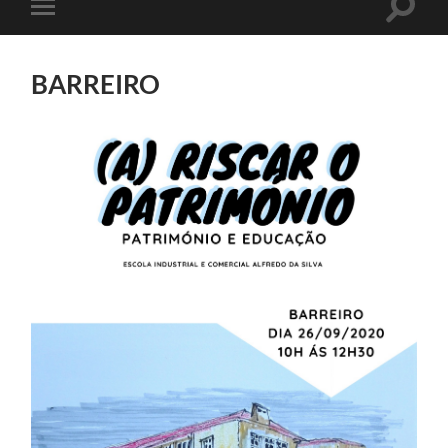
Toggle
Toggle
search
mobile
field
menu
BARREIRO