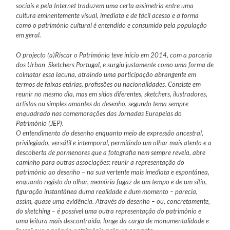
sociais e pela Internet traduzem uma certa assimetria entre uma
cultura eminentemente visual, imediata e de fácil acesso e a forma
como o património cultural é
entendido e consumido pela população
em geral.
O projecto (a)Riscar o Património teve início em 2014, com a parceria
dos Urban Sketchers Portugal, e surgiu justamente como uma forma de
colmatar essa
lacuna, atraindo uma participação abrangente em
termos de faixas etárias, profissões ou nacionalidades. Consiste em
reunir no mesmo dia, mas em sítios diferentes, sketchers, ilustradores,
artistas ou simples amantes do desenho, segundo tema sempre
enquadrado nas comemorações das Jornadas Europeias do
Património (JEP).
O entendimento do desenho enquanto meio de expressão ancestral,
privilegiado, versátil e intemporal, permitindo um olhar mais atento e a
descoberta de pormenores que a fotografia nem sempre revela, abre
caminho para outras associações: reunir a representação do
património ao desenho – na sua vertente mais imediata e espontânea,
enquanto registo do olhar, memória fugaz de um tempo e de um sítio,
figuração instantânea duma realidade e dum momento – parecia,
assim, quase uma evidência. Através do desenho – ou, concretamente,
do sketching – é possível uma outra representação do património e
uma leitura mais descontraída, longe da carga de monumentalidade e