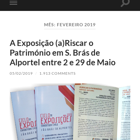
Toggle
Toggle
search
mobile
field
menu
MÊS:
FEVEREIRO 2019
A Exposição (a)Riscar o
Património em S. Brás de
Alportel entre 2 e 29 de Maio
05/02/2019
/
1.913 COMMENTS