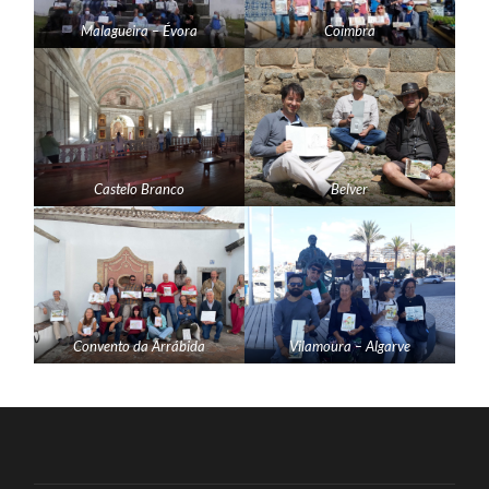
Malagueira – Évora
Coimbra
Castelo Branco
Belver
Convento da Arrábida
Vilamoura – Algarve