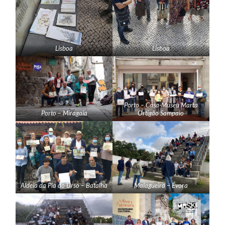
Lisboa
Lisboa
Porto – Casa-Museu Marta
Porto – Miragaia
Ortigão Sampaio
Aldeia da Pia do Urso – Batalha
Malagueira – Évora