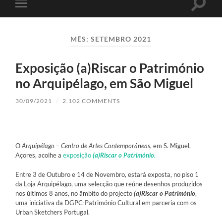
Toggle
Toggle
search
mobile
field
menu
MÊS:
SETEMBRO 2021
Exposição (a)Riscar o Património
no Arquipélago, em São Miguel
30/09/2021
/
2.102 COMMENTS
O
Arquipélago – Centro de Artes Contemporâneas
, em S. Miguel,
Açores, acolhe a
exposição
(a)Riscar o Património.
Entre 3 de Outubro e 14 de Novembro, estará exposta, no piso 1
da Loja Arquipélago, uma selecção que reúne desenhos produzidos
nos últimos 8 anos, no âmbito do projecto
(a)Riscar o Património
,
uma iniciativa da DGPC-Património Cultural em parceria com os
Urban Sketchers Portugal.