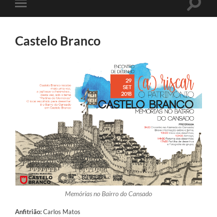
Toggle
Toggle
search
mobile
field
menu
Castelo Branco
Memórias no Bairro do Cansado
Anfitrião:
Carlos Matos