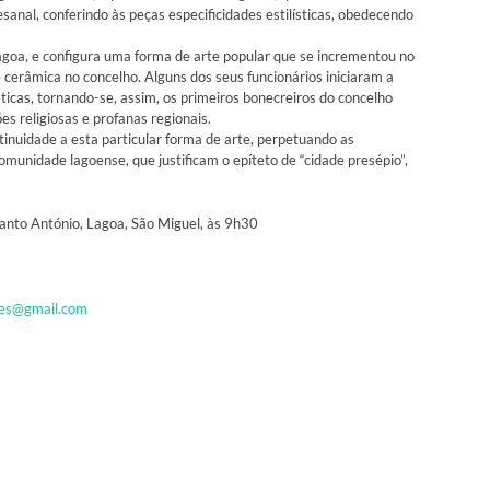
sanal, conferindo às peças especificidades estilísticas, obedecendo
Lagoa, e configura uma forma de arte popular que se incrementou no
e cerâmica no concelho. Alguns dos seus funcionários iniciaram a
icas, tornando-se, assim, os primeiros bonecreiros do concelho
s religiosas e profanas regionais.
inuidade a esta particular forma de arte, perpetuando as
comunidade lagoense, que justificam o epíteto de “cidade presépio”,
anto António, Lagoa, São Miguel, às 9h30
res@gmail.com