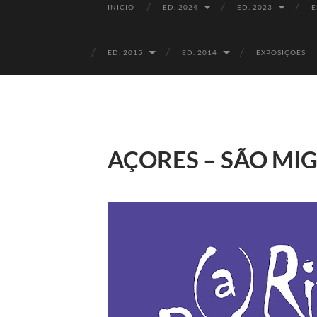
INÍCIO
ED. 2024
ED. 2023
E
ED. 2015
ED. 2014
EXPOSIÇÕES
AÇORES – SÃO MIG