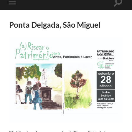
Toggle
Toggle
search
mobile
field
menu
Ponta Delgada, São Miguel