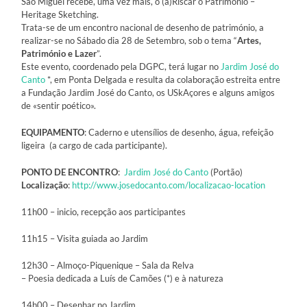
São Miguel recebe, uma vez mais, o (a)Riscar o Património –
Heritage Sketching.
Trata-se de um encontro nacional de desenho de património, a
realizar-se no Sábado dia 28 de Setembro, sob o tema “
Artes,
Património e Lazer
”.
Este evento, coordenado pela DGPC, terá lugar no
Jardim José do
Canto
*, em Ponta Delgada e resulta da colaboração estreita entre
a Fundação Jardim José do Canto, os USkAçores e alguns amigos
de «sentir poético».
EQUIPAMENTO
: Caderno e utensílios de desenho, água, refeição
ligeira (a cargo de cada participante).
PONTO DE ENCONTRO
:
Jardim José do Canto
(Portão)
Localização
:
http://www.josedocanto.com/localizacao-location
11h00 – inicio, recepção aos participantes
11h15 – Visita guiada ao Jardim
12h30 – Almoço-Piquenique – Sala da Relva
– Poesia dedicada a Luís de Camões (*) e à natureza
14h00 – Desenhar no Jardim