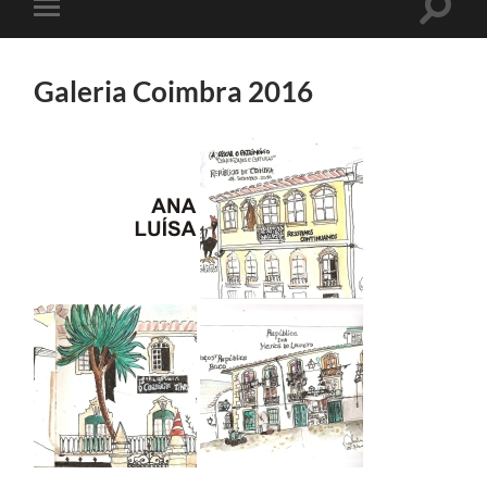
Toggle
Toggle
search
mobile
field
menu
Galeria Coimbra 2016