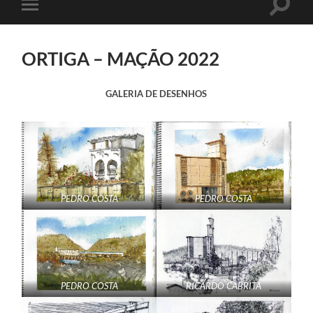
Toggle
Toggle
search
mobile
field
menu
ORTIGA – MAÇÃO 2022
GALERIA DE DESENHOS
PEDRO COSTA
PEDRO COSTA
PEDRO COSTA
RICARDO CABRITA