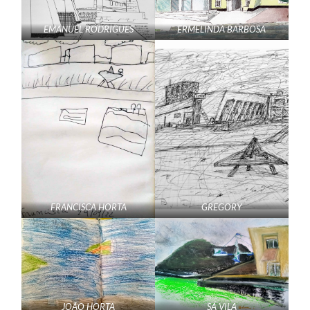
EMANUEL RODRIGUES
ERMELINDA BARBOSA
FRANCISCA HORTA
GREGORY
JOÃO HORTA
SÁ VILA