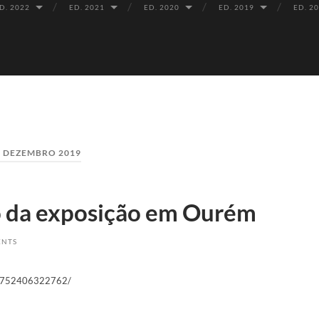
D. 2022
ED. 2021
ED. 2020
ED. 2019
ED. 2
:
DEZEMBRO 2019
o da exposição em Ourém
ENTS
106752406322762/