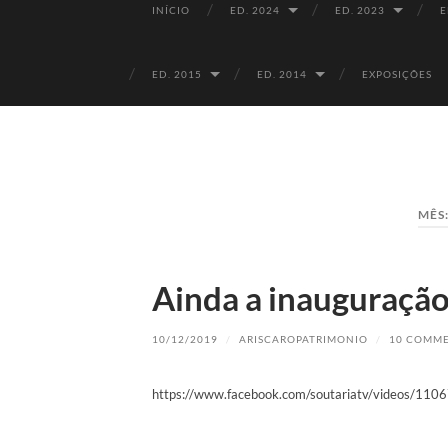
INÍCIO
ED. 2024
ED. 2023
E
ED. 2015
ED. 2014
EXPOSIÇÕES
MÊS
Ainda a inauguraçã
10/12/2019
/
ARISCAROPATRIMONIO
/
10 COMM
https://www.facebook.com/soutariatv/videos/1