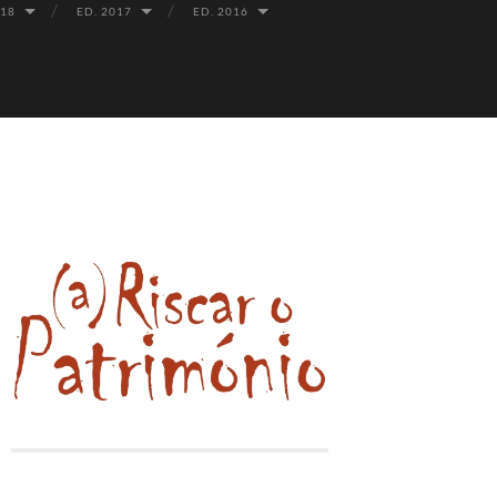
018
ED. 2017
ED. 2016