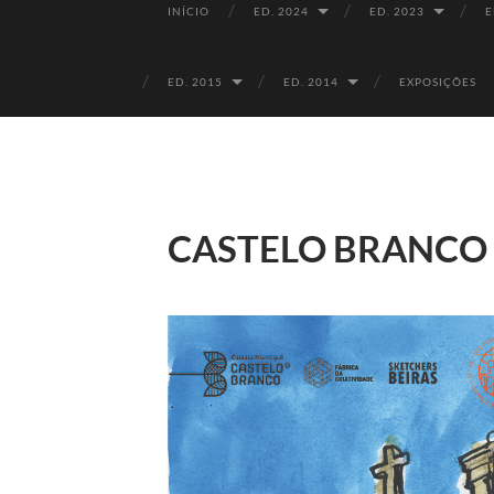
INÍCIO
ED. 2024
ED. 2023
E
ED. 2015
ED. 2014
EXPOSIÇÕES
CASTELO BRANCO 