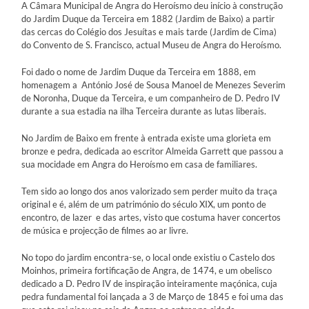
A Câmara Municipal de Angra do Heroísmo deu início à construção
do Jardim Duque da Terceira em 1882 (Jardim de Baixo) a partir
das cercas do Colégio dos Jesuítas e mais tarde (Jardim de Cima)
do Convento de S. Francisco, actual Museu de Angra do Heroísmo.
Foi dado o nome de Jardim Duque da Terceira em 1888, em
homenagem a António José de Sousa Manoel de Menezes Severim
de Noronha, Duque da Terceira, e um companheiro de D. Pedro IV
durante a sua estadia na ilha Terceira durante as lutas liberais.
No Jardim de Baixo em frente à entrada existe uma glorieta em
bronze e pedra, dedicada ao escritor Almeida Garrett que passou a
sua mocidade em Angra do Heroísmo em casa de familiares.
Tem sido ao longo dos anos valorizado sem perder muito da traça
original e é, além de um património do século XIX, um ponto de
encontro, de lazer e das artes, visto que costuma haver concertos
de música e projecção de filmes ao ar livre.
No topo do jardim encontra-se, o local onde existiu o Castelo dos
Moinhos, primeira fortificação de Angra, de 1474, e um obelisco
dedicado a D. Pedro IV de inspiração inteiramente maçónica, cuja
pedra fundamental foi lançada a 3 de Março de 1845 e foi uma das