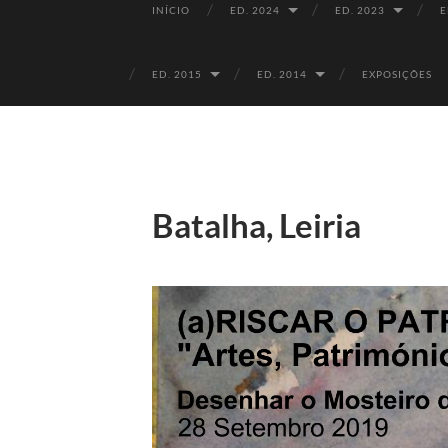
INÍCIO
ED. 2024
ED. 2023
E
ED. 2015
ED. 2014
EXPOSIÇÕES
Batalha, Leiria