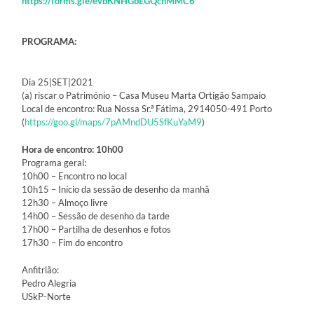
https://forms.gle/evbKNHGbEGQchMMC6
PROGRAMA:
Dia 25|SET|2021
(a) riscar o Património – Casa Museu Marta Ortigão Sampaio
Local de encontro: Rua Nossa Sr.ª Fátima, 2914050-491 Porto
(
https://goo.gl/maps/7pAMndDU5SfKuYaM9
)
Hora de encontro: 10h00
Programa geral:
10h00 – Encontro no local
10h15 – Início da sessão de desenho da manhã
12h30 – Almoço livre
14h00 – Sessão de desenho da tarde
17h00 – Partilha de desenhos e fotos
17h30 – Fim do encontro
Anfitrião:
Pedro Alegria
USkP-Norte