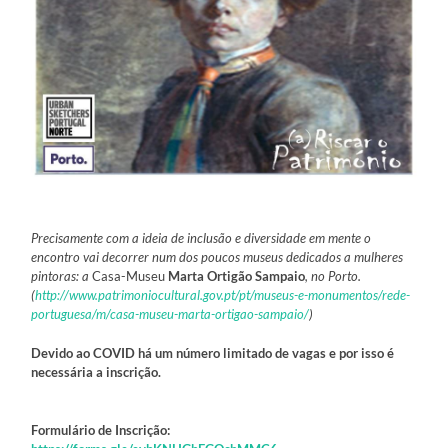
Precisamente com a ideia de inclusão e diversidade em mente o
encontro vai decorrer num dos poucos museus dedicados a mulheres
pintoras: a
Casa-Museu
Marta Ortigão Sampaio
, no Porto.
(
http://www.patrimoniocultural.gov.pt/pt/museus-e-monumentos/rede-
portuguesa/m/casa-museu-marta-ortigao-sampaio/
)
Devido ao COVID há um número limitado de vagas e por isso é
necessária a inscrição.
Formulário de Inscrição: