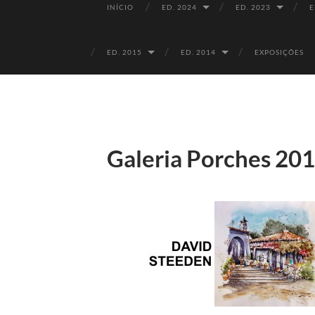
INÍCIO
ED. 2024
ED. 2023
E
ED. 2015
ED. 2014
EXPOSIÇÕES
Galeria Porches 20