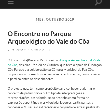
Toggle
Toggle
search
mobile
field
menu
MÊS:
OUTUBRO 2019
O Encontro no Parque
Arqueológico do Vale do Côa
23/10/2019
/
5 COMMENTS
O Encontro (a)Riscar o Património no
Parque Arqueológico do Vale
do Côa
, dos dias 19 e 20 de Outubro, que teve o apoio da Fundação
Côa Parque e a colaboração da Câmara Municipal de Foz Côa,
proporcionou momentos de descoberta, entusiasmo, bom convívio
e partilha entre os desenhadores.
O projecto que, tem como propósito dar a conhecer e alargar o
conceito de património a outro tipo de interpretações e
representações, associando-se ao desenho como forma de
expressão espontânea e privilegiada, levou os participantes a
conhecer o Museu e o extraordinário conjunto de arte rupestre do