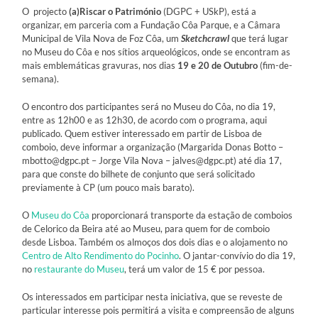
O projecto
(a)Riscar o Património
(DGPC + USkP), está a
organizar, em parceria com a Fundação Côa Parque, e a Câmara
Municipal de Vila Nova de Foz Côa, um
Sketchcrawl
que terá lugar
no Museu do Côa e nos sítios arqueológicos, onde se encontram as
mais emblemáticas gravuras, nos dias
19 e 20 de Outubro
(fim-de-
semana).
O encontro dos participantes será no Museu do Côa, no dia 19,
entre as 12h00 e as 12h30, de acordo com o programa, aqui
publicado. Quem estiver interessado em partir de Lisboa de
comboio, deve informar a organização (Margarida Donas Botto –
mbotto@dgpc.pt – Jorge Vila Nova – jalves@dgpc.pt) até dia 17,
para que conste do bilhete de conjunto que será solicitado
previamente à CP (um pouco mais barato).
O
Museu do Côa
proporcionará transporte da estação de comboios
de Celorico da Beira até ao Museu, para quem for de comboio
desde Lisboa. Também os almoços dos dois dias e o alojamento no
Centro de Alto Rendimento do Pocinho
. O jantar-convívio do dia 19,
no
restaurante do Museu
, terá um valor de 15 € por pessoa.
Os interessados em participar nesta iniciativa, que se reveste de
particular interesse pois permitirá a visita e compreensão de alguns