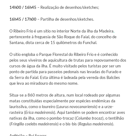
14h00 / 16h45
– Realização de desenhos/sketches;
16h45 / 17h00
– Partilha de desenhos/sketches.
O Ribeiro Frio é um sítio no interior Norte da ilha da Madeira
,
pertencente à freguesia de São Roque do Faial, do concelho de
Santana, dista cerca de 15 quilómetros do Funchal.
O sítio engloba o Parque Florestal do Ribeiro Frio e é conhecido
pelos seus viveiros de aquicultura de trutas para repovoamento dos
cursos de água da ilha. É muito visitado pelos turistas por ser um
ponto de partida para passeios pedonais nas levadas do Furado e
da Serra do Faial. Esta última é ladeada pela vereda dos Balcões
que leva ao miradouro do mesmo nome.
Situa-se a 860 metros de altura, num local rodeado por algumas
matas constituídas especialmente por espécies endémicas da
laurissilva, como o loureiro (
Laurus novocanariensis
) e a urze-
rasteira (
Erica madeirensis
). Aqui também se podem encontrar aves
nativas da ilha, como o pombo-trocaz (
Columba trocaz
), o tentilhão
(
Fringilla coelebs madeirensis
) e o bis-bis (
Regulus madeirensis
).
Anfitrião – Rui Soares