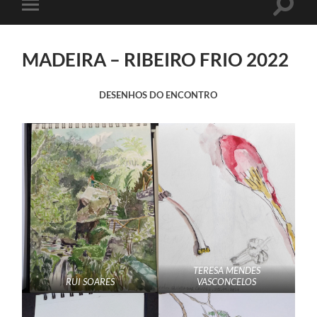
Toggle
Toggle
search
mobile
field
menu
MADEIRA – RIBEIRO FRIO 2022
DESENHOS DO ENCONTRO
TERESA MENDES
RUI SOARES
VASCONCELOS