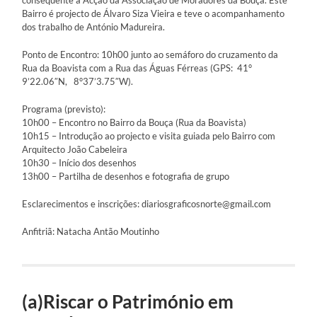
consequente à Acção da Associação de Moradores da Bouça. Este
Bairro é projecto de Álvaro Siza Vieira e teve o acompanhamento
dos trabalho de António Madureira.
Ponto de Encontro: 10h00 junto ao semáforo do cruzamento da
Rua da Boavista com a Rua das Águas Férreas (GPS: 41°
9’22.06″N, 8°37’3.75″W).
Programa (previsto):
10h00 – Encontro no Bairro da Bouça (Rua da Boavista)
10h15 – Introdução ao projecto e visita guiada pelo Bairro com
Arquitecto João Cabeleira
10h30 – Início dos desenhos
13h00 – Partilha de desenhos e fotografia de grupo
Esclarecimentos e inscrições: diariosgraficosnorte@gmail.com
Anfitriã: Natacha Antão Moutinho
(a)Riscar o Património em