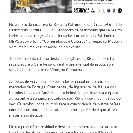
No âmbito da iniciativa (a)Riscar o Património da Direção-Geral do
Património Cultural (DGPC), encontro de património que se realiza
todos os anos integrado nas Jornadas Europeias do Património
(JEP), e sob o tema “Comunidades e Culturas”, a região da Madeira
vem, mais uma vez, associar-se ao evento.
Tendo em conta o tema desta 3.ª edição do (a)Riscar, a escolha
recaiu sobre o Café Relógio, centro preferencial da produção e
venda de artesanato do Vime, na Camacha.
As obras de verga eram exportadas principalmente para os
mercados de Portugal Continental, de Inglaterra, de Itália e dos
Estados Unidos da América. Esta indústria, que teve a sua época
áurea entre a segunda metade do séc. XIX e a segunda metade do
séc. XX, acabou por sucumbir face à concorrência de outros países
com mão-de-obra mais barata, de menos qualidade e que utiliza
materiais sintéticos.
Hoje a produção é residual e destina-se ao mercado insular para
turistas e locais, continuando a Camacha a ser, o bastião desta