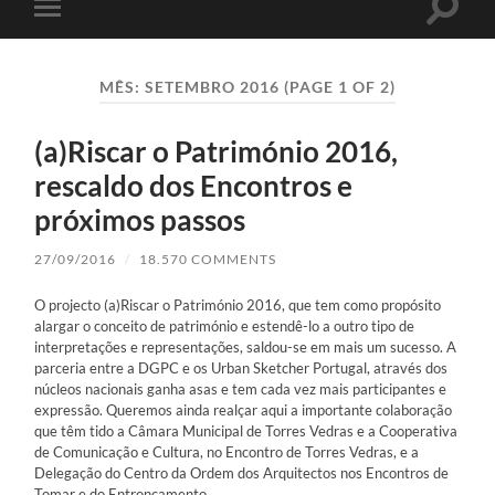
Toggle
Toggle
search
mobile
field
menu
MÊS:
SETEMBRO 2016
(PAGE 1 OF 2)
(a)Riscar o Património 2016,
rescaldo dos Encontros e
próximos passos
27/09/2016
/
18.570 COMMENTS
O projecto (a)Riscar o Património 2016, que tem como propósito
alargar o conceito de património e estendê-lo a outro tipo de
interpretações e representações, saldou-se em mais um sucesso. A
parceria entre a DGPC e os Urban Sketcher Portugal, através dos
núcleos nacionais ganha asas e tem cada vez mais participantes e
expressão. Queremos ainda realçar aqui a importante colaboração
que têm tido a Câmara Municipal de Torres Vedras e a Cooperativa
de Comunicação e Cultura, no Encontro de Torres Vedras, e a
Delegação do Centro da Ordem dos Arquitectos nos Encontros de
Tomar e do Entroncamento.