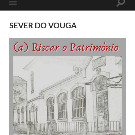
Toggle
Toggle
search
mobile
field
menu
SEVER DO VOUGA