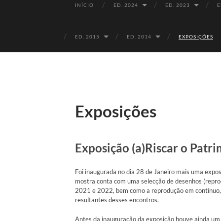
INÍCIO
ED. 2024
ED. 2023
E
ED. 2015
ED. 2014
EXPOSIÇÕES
Exposições
Exposição (a)Riscar o Patr
Foi inaugurada no dia 28 de Janeiro mais uma expos
mostra conta com uma selecção de desenhos (reprod
2021 e 2022, bem como a reprodução em contínuo,
resultantes desses encontros.
Antes da inauguração da exposição houve ainda um e