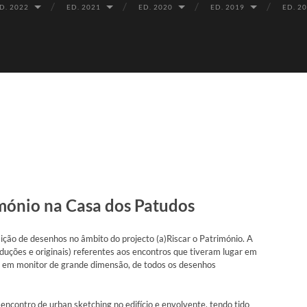
D. 2022
ED. 2021
ED. 2020
ED. 2019
ED. 2
imónio na Casa dos Patudos
ição de desenhos no âmbito do projecto (a)Riscar o Património. A
uções e originais) referentes aos encontros que tiveram lugar em
 em monitor de grande dimensão, de todos os desenhos
ncontro de urban sketching no edifício e envolvente, tendo tido