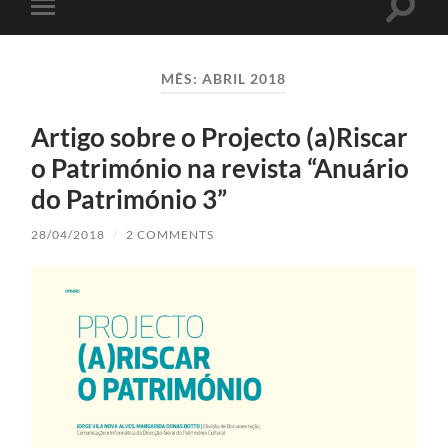
Toggle
Toggle
search
mobile
field
menu
MÊS:
ABRIL 2018
Artigo sobre o Projecto (a)Riscar
o Património na revista “Anuário
do Património 3”
28/04/2018
/
2 COMMENTS