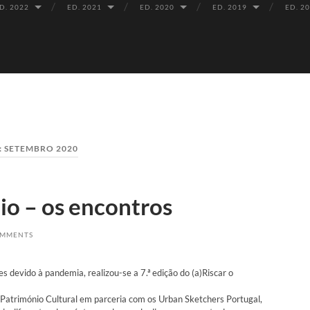
D. 2022
ED. 2021
ED. 2020
ED. 2019
ED. 2
:
SETEMBRO 2020
io – os encontros
OMMENTS
es devido à pandemia, realizou-se a 7.ª edição do (a)Riscar o
/Património Cultural em parceria com os Urban Sketchers Portugal,