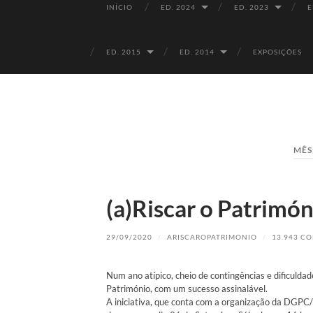
INÍCIO
ED. 2024
ED. 2023
E
ED. 2015
ED. 2014
EXPOSIÇÕES
MÊS
(a)Riscar o Patrimón
29/09/2020
/
ARISCAROPATRIMONIO
/
13.943 C
Num ano atípico, cheio de contingências e dificuldad
Património, com um sucesso assinalável.
A iniciativa, que conta com a organização da DGPC