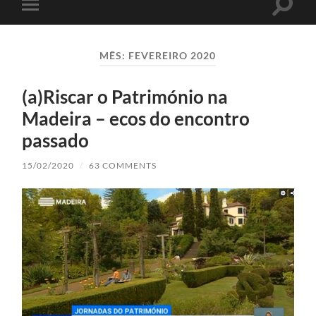
Toggle
Toggle
search
mobile
field
menu
MÊS:
FEVEREIRO 2020
(a)Riscar o Património na
Madeira – ecos do encontro
passado
15/02/2020
/
63 COMMENTS