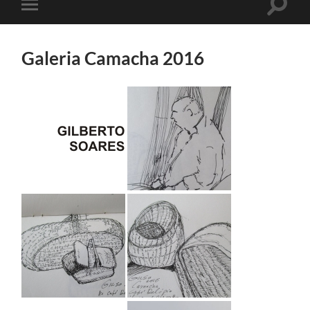
Toggle
Toggle
search
mobile
field
menu
Galeria Camacha 2016