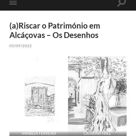
Toggle
Toggle
search
mobile
field
menu
(a)Riscar o Património em
Alcáçovas – Os Desenhos
05/09/2022
ANABELA FERREIRA
CATARINA HALL