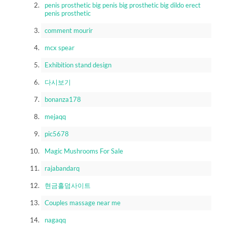
penis prosthetic big penis big prosthetic big dildo erect
penis prosthetic
comment mourir
mcx spear
Exhibition stand design
다시보기
bonanza178
mejaqq
pic5678
Magic Mushrooms For Sale
rajabandarq
현금홀덤사이트
Couples massage near me
nagaqq