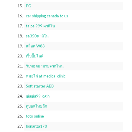
PG
car shipping canada to us
taipei999 คาสิโน
sa350คาสิโน
สล็อต W88
เว็บปั้มไลค์
รับพอตมาขายจากไหน
หมอไก่ at medical clinic
Soft starter ABB
qiuqiu99 login
ดูบอลไทยลีก
toto online
bonanza178