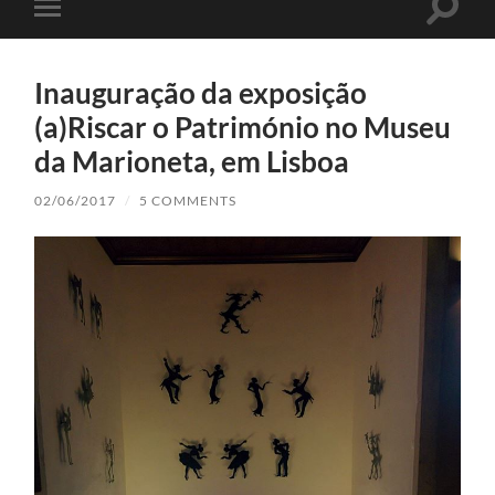
Toggle
Toggle
search
mobile
field
menu
Inauguração da exposição
(a)Riscar o Património no Museu
da Marioneta, em Lisboa
02/06/2017
/
5 COMMENTS