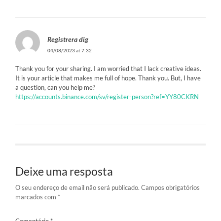
Registrera dig
04/08/2023 at 7:32
Thank you for your sharing. I am worried that I lack creative ideas.
It is your article that makes me full of hope. Thank you. But, I have
a question, can you help me?
https://accounts.binance.com/sv/register-person?ref=YY80CKRN
Deixe uma resposta
O seu endereço de email não será publicado.
Campos obrigatórios
marcados com
*
Comentário
*