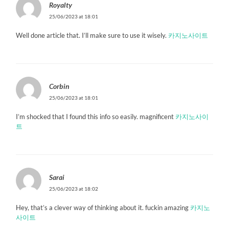
Royalty
25/06/2023 at 18:01
Well done article that. I’ll make sure to use it wisely.
카지노사이트
Corbin
25/06/2023 at 18:01
I’m shocked that I found this info so easily. magnificent
카지노사이
트
Sarai
25/06/2023 at 18:02
Hey, that’s a clever way of thinking about it. fuckin amazing
카지노
사이트