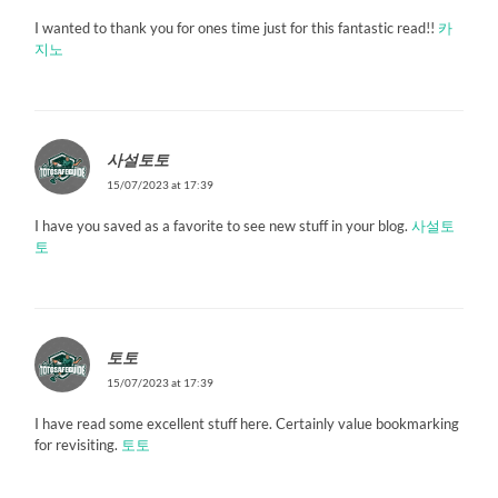
I wanted to thank you for ones time just for this fantastic read!!
카
지노
사설토토
15/07/2023 at 17:39
I have you saved as a favorite to see new stuff in your blog.
사설토
토
토토
15/07/2023 at 17:39
I have read some excellent stuff here. Certainly value bookmarking
for revisiting.
토토