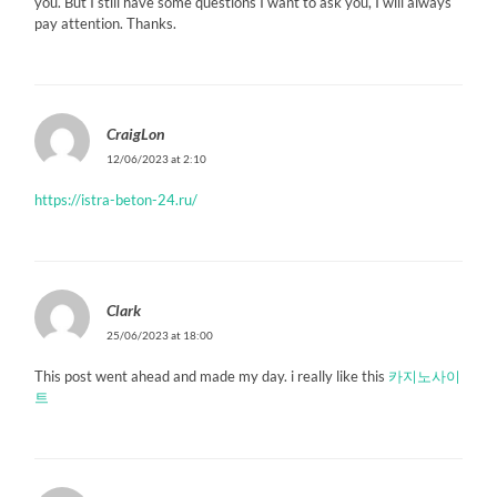
you. But I still have some questions I want to ask you, I will always
pay attention. Thanks.
CraigLon
12/06/2023 at 2:10
https://istra-beton-24.ru/
Clark
25/06/2023 at 18:00
This post went ahead and made my day. i really like this
카지노사이
트