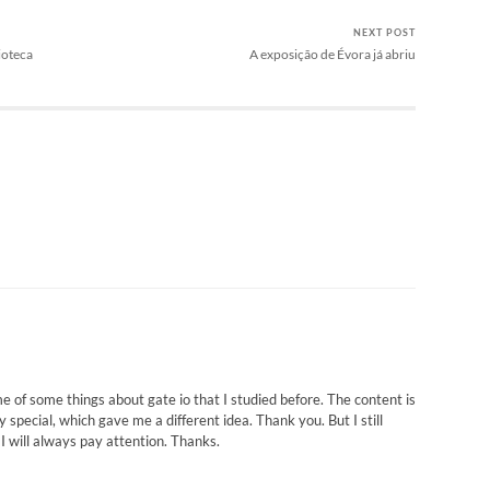
NEXT POST
ioteca
A exposição de Évora já abriu
me of some things about gate io that I studied before. The content is
ry special, which gave me a different idea. Thank you. But I still
I will always pay attention. Thanks.