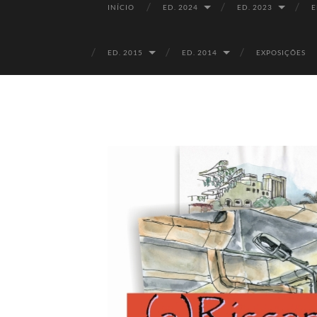
INÍCIO
ED. 2024
ED. 2023
E
ED. 2015
ED. 2014
EXPOSIÇÕES