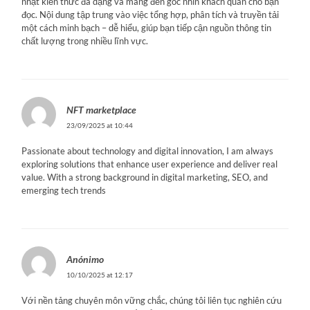
nhật kiến thức đa dạng và mang đến góc nhìn khách quan cho bạn
đọc. Nội dung tập trung vào việc tổng hợp, phân tích và truyền tải
một cách minh bạch – dễ hiểu, giúp bạn tiếp cận nguồn thông tin
chất lượng trong nhiều lĩnh vực.
NFT marketplace
23/09/2025 at 10:44
Passionate about technology and digital innovation, I am always
exploring solutions that enhance user experience and deliver real
value. With a strong background in digital marketing, SEO, and
emerging tech trends
Anónimo
10/10/2025 at 12:17
Với nền tảng chuyên môn vững chắc, chúng tôi liên tục nghiên cứu