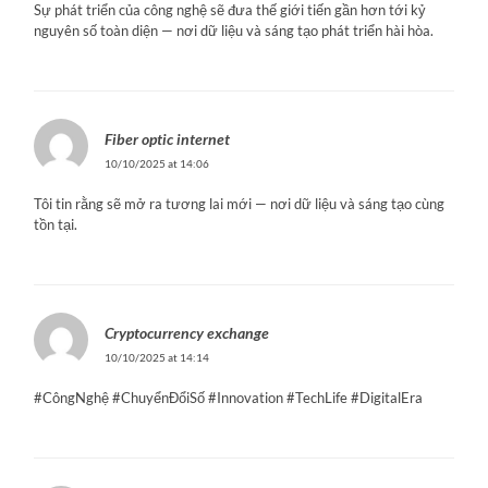
Sự phát triển của công nghệ sẽ đưa thế giới tiến gần hơn tới kỷ
nguyên số toàn diện — nơi dữ liệu và sáng tạo phát triển hài hòa.
Fiber optic internet
10/10/2025 at 14:06
Tôi tin rằng sẽ mở ra tương lai mới — nơi dữ liệu và sáng tạo cùng
tồn tại.
Cryptocurrency exchange
10/10/2025 at 14:14
#CôngNghệ #ChuyểnĐổiSố #Innovation #TechLife #DigitalEra