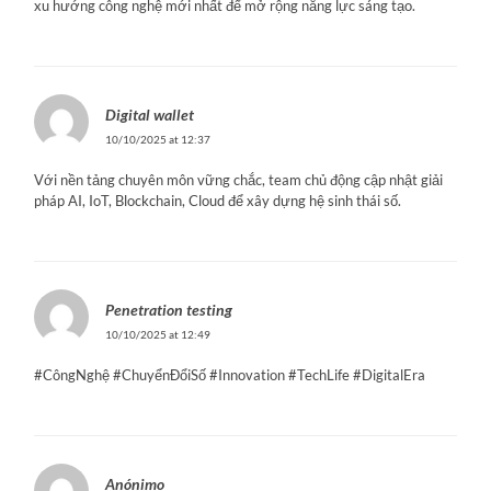
xu hướng công nghệ mới nhất để mở rộng năng lực sáng tạo.
Digital wallet
10/10/2025 at 12:37
Với nền tảng chuyên môn vững chắc, team chủ động cập nhật giải
pháp AI, IoT, Blockchain, Cloud để xây dựng hệ sinh thái số.
Penetration testing
10/10/2025 at 12:49
#CôngNghệ #ChuyểnĐổiSố #Innovation #TechLife #DigitalEra
Anónimo