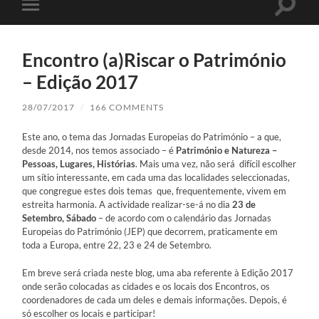
Toggle
Toggle
search
mobile
field
menu
Encontro (a)Riscar o Património
– Edição 2017
28/07/2017
/
166 COMMENTS
Este ano, o tema das Jornadas Europeias do Património – a que,
desde 2014, nos temos associado – é
Património e Natureza –
Pessoas, Lugares, Histórias
. Mais uma vez, não será difícil escolher
um sítio interessante, em cada uma das localidades seleccionadas,
que congregue estes dois temas que, frequentemente, vivem em
estreita harmonia. A actividade realizar-se-á no dia
23 de
Setembro, Sábado
– de acordo com o calendário das Jornadas
Europeias do Património (JEP) que decorrem, praticamente em
toda a Europa, entre 22, 23 e 24 de Setembro.
Em breve será criada neste blog, uma aba referente à Edição 2017
onde serão colocadas as cidades e os locais dos Encontros, os
coordenadores de cada um deles e demais informações.
Depois, é
só escolher os locais e participar!