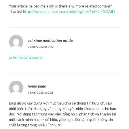
Your article helped me a lot, is there any more related content?
Thanks!
https://accounts.binance.com/id/register?ref=IJFGOAID
cefixime medication guide
22/06/2023 at 8:49
cefixime ceftriaxone
home page
28/08/2025 at 0:28
Blog được xây dựng với mục tiêu chia sẻ thông tin hữu ích, cập
nhật kiến thức đa dạng và mang đến góc nhìn khách quan cho bạn
đọc. Nội dung tập trung vào việc tổng hợp, phân tích và truyền tải
một cách minh bạch – dễ hiểu, giúp bạn tiếp cận nguồn thông tin
chất lượng trong nhiều lĩnh vực.