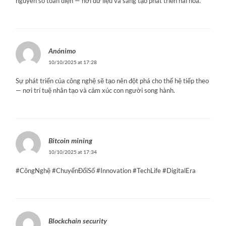
nguyên số toàn diện — nơi dữ liệu và sáng tạo phát triển hài hòa.
Anónimo
10/10/2025 at 17:28
Sự phát triển của công nghệ sẽ tạo nên đột phá cho thế hệ tiếp theo
— nơi trí tuệ nhân tạo và cảm xúc con người song hành.
Bitcoin mining
10/10/2025 at 17:34
#CôngNghệ #ChuyểnĐổiSố #Innovation #TechLife #DigitalEra
Blockchain security