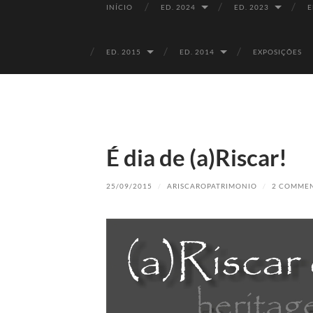
INÍCIO
ED. 2024
ED. 2023
E
ED. 2015
ED. 2014
EXPOSIÇÕES
É dia de (a)Riscar!
25/09/2015
/
ARISCAROPATRIMONIO
/
2 COMME