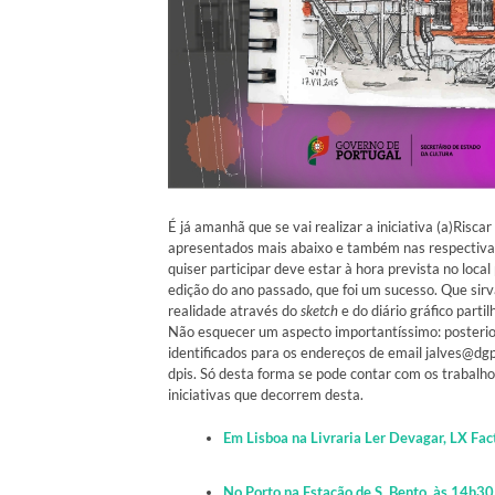
É já amanhã que se vai realizar a iniciativa (a)Risc
apresentados mais abaixo e também nas respectiva
quiser participar deve estar à hora prevista no loc
edição do ano passado, que foi um sucesso. Que sir
realidade através do
sketch
e do diário gráfico par
Não esquecer um aspecto importantíssimo: posterio
identificados para os endereços de email jalves@dg
dpis. Só desta forma se pode contar com os trabalh
iniciativas que decorrem desta.
Em Lisboa na Livraria Ler Devagar, LX Fac
No Porto na Estação de S. Bento, às 14h30