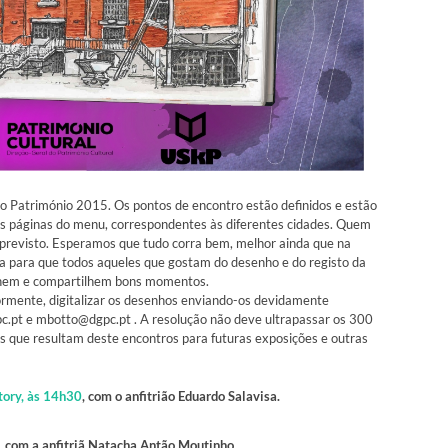
ar o Património 2015. Os pontos de encontro estão definidos e estão
s páginas do menu, correspondentes às diferentes cidades. Quem
al previsto. Esperamos que tudo corra bem, melhor ainda que na
va para que todos aqueles que gostam do desenho e do registo da
tilhem e compartilhem bons momentos.
rmente, digitalizar os desenhos enviando-os devidamente
pc.pt e mbotto@dgpc.pt . A resolução não deve ultrapassar os 300
os que resultam deste encontros para futuras exposições e outras
tory, às 14h30
, com o anfitrião Eduardo Salavisa.
, com a anfitriã Natacha Antão Moutinho.