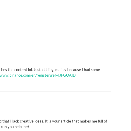
atches the content lol. Just kidding, mainly because I had some
//www.binance.com/en/register?ref=IJFGOAID
that I lack creative ideas. It is your article that makes me full of
, can you help me?