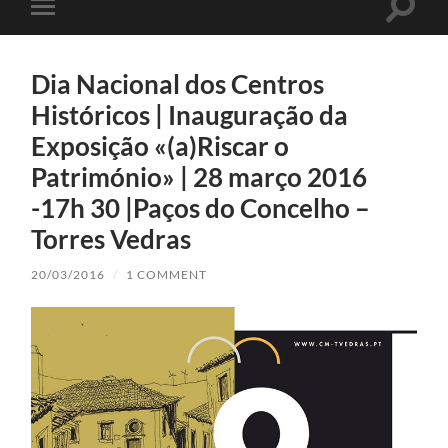
Toggle
Toggle
search
mobile
field
menu
Dia Nacional dos Centros
Históricos | Inauguração da
Exposição «(a)Riscar o
Património» | 28 março 2016
-17h 30 |Paços do Concelho –
Torres Vedras
20/03/2016
/
1 COMMENT