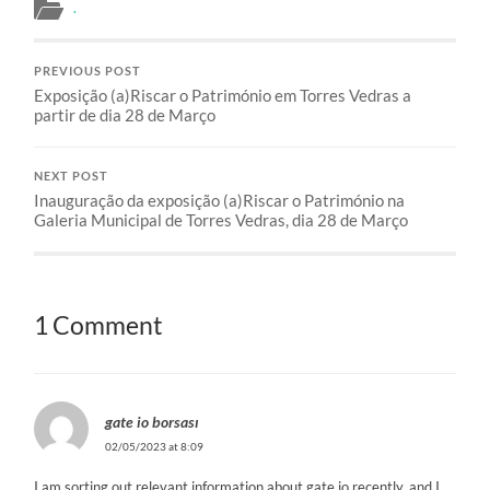
.
PREVIOUS POST
Exposição (a)Riscar o Património em Torres Vedras a
partir de dia 28 de Março
NEXT POST
Inauguração da exposição (a)Riscar o Património na
Galeria Municipal de Torres Vedras, dia 28 de Março
1 Comment
gate io borsası
02/05/2023 at 8:09
I am sorting out relevant information about gate io recently, and I