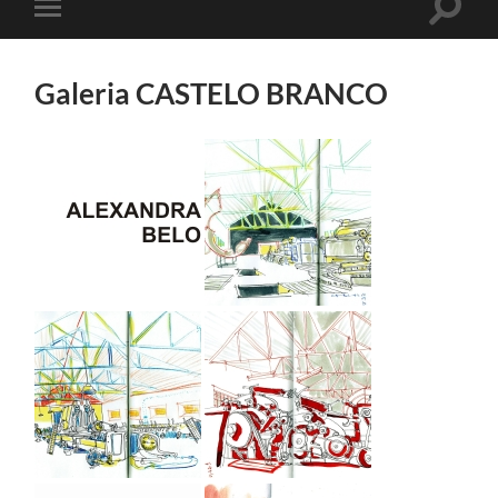
Toggle
Toggle
search
mobile
field
menu
Galeria CASTELO BRANCO