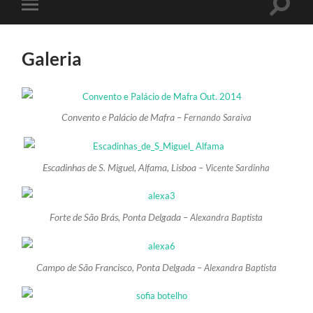
Toggle
Toggle
search
mobile
field
menu
Galeria
Convento e Palácio de Mafra –
Fernando Saraiva
Escadinhas de S. Miguel, Alfama, Lisboa –
Vicente Sardinha
Forte de São Brás, Ponta Delgada –
Alexandra Baptista
Campo de São Francisco, Ponta Delgada –
Alexandra Baptista